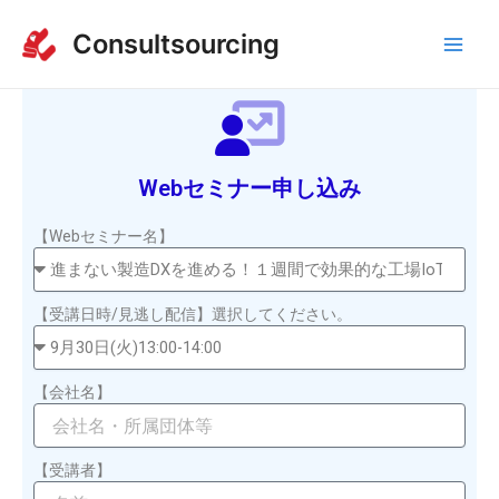
内
Main
Consultsourcing
容
Men
を
ス
キ
ッ
プ
Webセミナー申し込み
【Webセミナー名】
【受講日時/見逃し配信】選択してください。
【会社名】
【受講者】