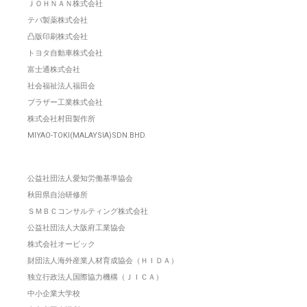
ＪＯＨＮＡＮ株式会社
テバ製薬株式会社
凸版印刷株式会社
トヨタ自動車株式会社
富士通株式会社
社会福祉法人福田会
ブラザー工業株式会社
株式会社村田製作所
MIYAO-TOKI(MALAYSIA)SDN.BHD.
公益社団法人愛知労働基準協会
秋田県自治研修所
ＳＭＢＣコンサルティング株式会社
公益社団法人大阪府工業協会
株式会社オービック
財団法人海外産業人材育成協会（ＨＩＤＡ）
独立行政法人国際協力機構（ＪＩＣＡ）
中小企業大学校