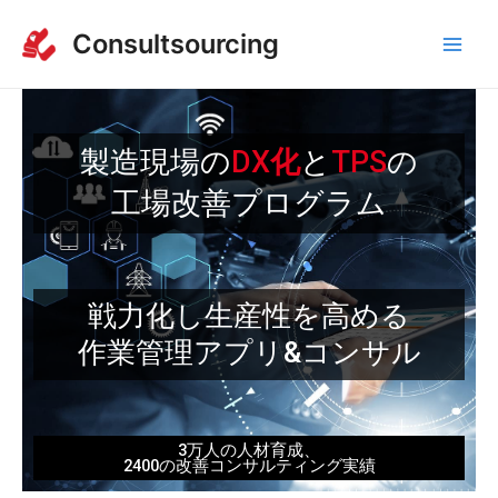
内
Main
Consultsourcing
容
Men
を
ス
キ
ッ
製造現場の
DX
化
と
TPS
の
プ
工場改善プログラム
戦力化し生産性を高める
作業管理アプリ&コンサル
3万人の人材育成、
2400の改善コンサルティング実績