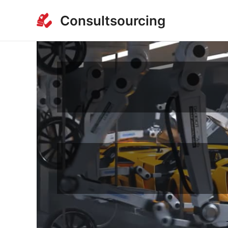
内
Consultsourcing
容
を
ス
キ
ッ
プ