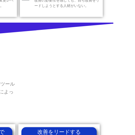
変更レベ
改善の必要性を感じても、自ら改善をリ
 。
ードしようとする人材がいない。
善ツール
によっ
で
改善をリードする